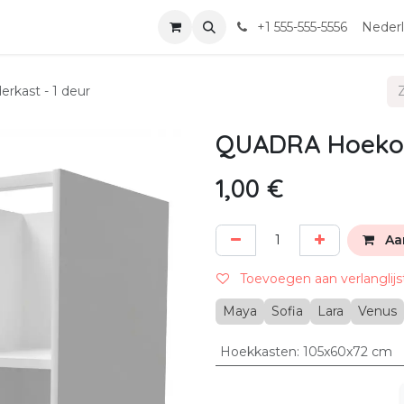
+1 555-555-5556
Neder
kast - 1 deur
QUADRA Hoekon
1,00
€
Aa
Toevoegen aan verlanglijs
Maya
Sofia
Lara
Venus
Hoekkasten
:
105x60x72 cm