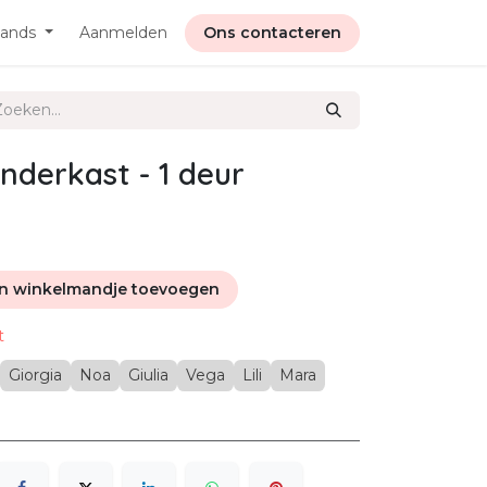
lands
Aanmelden
Ons contacteren
derkast - 1 deur
n winkelmandje toevoegen
t
Giorgia
Noa
Giulia
Vega
Lili
Mara